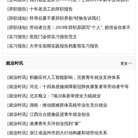
录
[辞职报告]
十年老员工的辞职报告
[辞职须知]
怀孕后要不要辞职养胎?经验告诉我们
[辞职须知]
劳动者注意：2019年辞职原因写“个人”, 赔偿金你拿不
到！
[实习报告]
医院门诊部实习报告范文
[实习报告]
大学生假期实践报告档案馆实习报告
就业时讯
更多>>
[就业时讯]
积极应对人工智能影响，完善青年就业支持体系
[就业时讯]
河北：十四条措施保障新冠肺炎康复者等劳动者平等
就业权利
[就业时讯]
北京顺义：7项20条新举措全力稳就业
[就业时讯]
湖南：推动困难群体高校毕业生充分就业
[就业时讯]
江西出台措施促进青年就业创业
[就业时讯]
港澳青年天河创业找到“家”
[就业时讯]
浙江省温州市四大行动构建和谐劳动关系