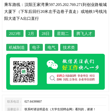
乘车路线：汉阳王家湾乘597.205.202.769.271到创业路银城
大厦下（下车后回行20米左手边巷子直走）或地铁3号线沌
阳大道下A出口直行
2023年
2月
28日
星期二
腾飞人才
机械制造
电子
电气
技术类
联系电话：
027-84399807
温馨提示：
联系时请说明是在（大学生招聘会网）看到的，谢谢！